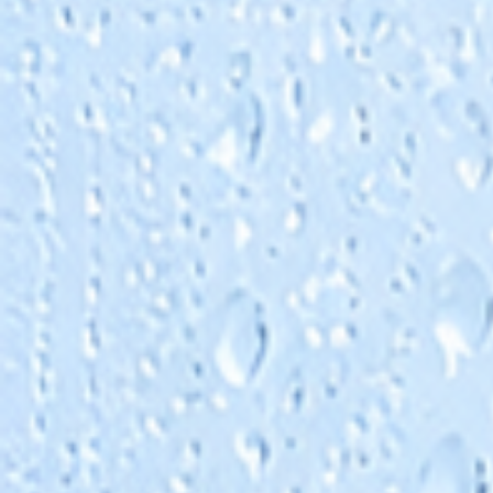
Eine Auswahl geeigneter Antiscalant-Produkte is
auch direkt über unseren Online-Shop erhältlich.
finden Sie flüssige Konzentrate für Umkehrosm
und Nanofiltrationsanlagen sowie passendes
Zubehör für die Dosierung.
Bei unklarer Wasserzusammensetzung, höhere
Ausbeuten oder besonderen Anforderungen
empfehlen wir vor der Bestellung eine technisch
Abstimmung. Für die richtige Produktauswahl si
vor allem Wasseranalyse, Anlagenleistung,
Membrantyp, Ausbeute und Betriebsweise
entscheidend.