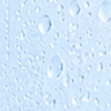
In vielen Membrananlagen kann Antiscalant ein
platzsparende Alternative zur Enthärtungsanlag
sein. Die Dosiertechnik benötigt wenig
Aufstellfläche, arbeitet ohne Regeneration mit S
und verursacht kein zusätzliches
Regenerationsabwasser.
Dadurch kann der Betrieb einfacher und
wirtschaftlicher sein, besonders bei Anlagen mit
begrenztem Platz, schwankendem Bedarf oder
wenn eine Enthärtung aus technischen oder
betrieblichen Gründen nicht sinnvoll ist.