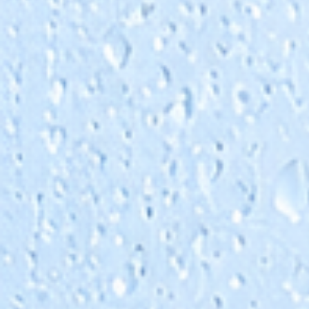
Antiscalant entfernt keine Härtebildner aus dem
Wasser, sondern verhindert deren Ausfällung
innerhalb bestimmter Betriebsgrenzen. Bei sehr
hohen Härtewerten, ungünstiger
Wasserzusammensetzung, hoher Ausbeute ode
speziellen Anforderungen kann eine Enthärtung,
Korrektur oder andere Vorbehandlung weiterhin
erforderlich sein.
Eine belastbare Entscheidung sollte daher imme
Basis der Wasseranalyse und der geplanten
Anlagenfahrweise getroffen werden.