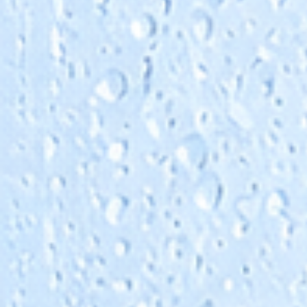
Produktdatenblatt, Dosierempfehlung und Freig
geprüft werden.
Bei besonderen Anforderungen, zum Beispiel
Trinkwasseranwendung, Lebensmittelbereich o
hohen Silikatwerten, ist eine gezielte
Produktauswahl erforderlich.