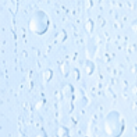
Die Dosierung kann eine Enthärtungsanlage in
bestimmten Fällen ersetzen oder ergänzen.
Voraussetzung ist eine technische Prüfung der
Wasseranalyse und der Anlagenparameter.
Unsere Antiscalants werden als flüssiges Konze
geliefert. Typische Dosiermengen liegen häufig 
Bereich von 2–4 mg/l bezogen auf den