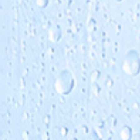
Anlagenzulauf. Die tatsächlich erforderliche
Dosierung hängt jedoch von Wasseranalyse,
Ausbeute, Membrantyp und Betriebsweise ab.
Für eine gleichmäßige und sichere Zugabe
empfehlen wir eine passende Dosierpumpe ode
komplette Dosierstation. Wichtig sind eine exak
Dosierung, gute Vermischung im Zulauf und ein
geeignete Einbindung vor Membrananlage, Feinfi
oder Hochdruckpumpe.
Antiscalants müssen zum Membrantyp, zur
Wasserqualität und zum Anlagenbetrieb passen
Viele Produkte sind für Membranen etablierter
Hersteller geeignet, dennoch sollten