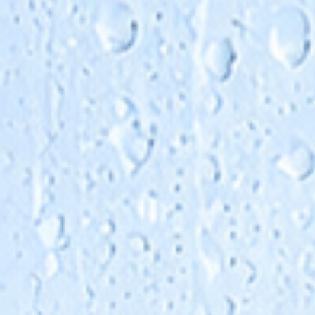
das Konzentrat.
Typische Scaling-Risiken entstehen unter ande
durch Calciumcarbonat, Calciumsulfat, Bariumsu
Strontiumsulfat, Fluoride oder Silikate. Welche
Ablagerungen relevant sind, hängt von
Rohwasserqualität, Ausbeute, pH-Wert, Temper
und Konzentrationsverhältnis der Anlage ab.
Antiscalant wird in der Regel im Zulauf der
Membrananlage dosiert. Es wird vor allem vor
Umkehrosmoseanlagen und Nanofiltrationsanl
eingesetzt, wenn das Rohwasser ein erhöhtes
Scaling-Potenzial aufweist oder die Anlage mit
höherer Ausbeute betrieben werden soll.