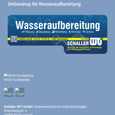
Onlineshop für Wasseraufbereitung
WHG Fachbetrieb
Schaller WTI GmbH
, Wassertechnische Industrieanlagen
Petersbergstr. 4
74909 Meckesheim